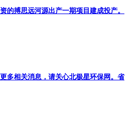
其投资的搏思远河源出产一期项目建成投产。
更多相关消息，请关心北极星环保网。省