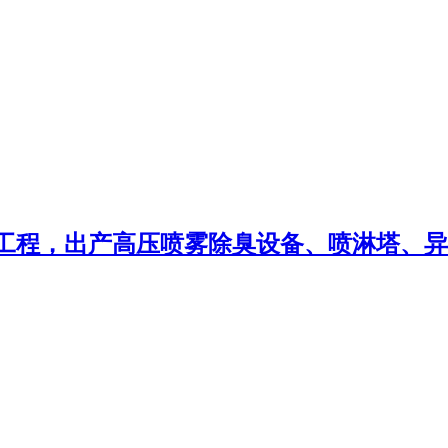
工程，出产高压喷雾除臭设备、喷淋塔、异