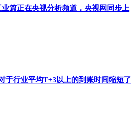
子工业篇正在央视分析频道，央视网同步上
对于行业平均T+3以上的到账时间缩短了