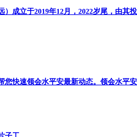
成立于2019年12月，2022岁尾，由
帮您快速领会水平安最新动态。领会水平安
片子工