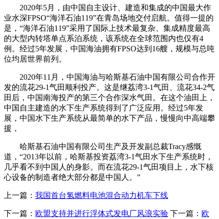
2020年5月，由中国自主设计、建造和集成的中国最大作
业水深FPSO“海洋石油119”在青岛场地交付启航。值得一提的
是，“海洋石油119”采用了国际上技术最复杂、集成精度最高
的大型内转塔单点系泊系统，该系统在全球范围内也仅有4
例。经过5年发展，中国海油拥有FPSO达到16艘，规模与总吨
位均居世界前列。
2020年11月，中国海油与哈斯基石油中国有限公司合作开
发的流花29-1气田顺利投产。这是继荔湾3-1气田、流花34-2气
田后，中国南海投产的第三个合作深水气田。在这个油田上，
中国自主建造的水下生产系统得到了广泛应用。经过5年发
展，中国水下生产系统从最简单的水下产品，慢慢向中高端攀
援，
哈斯基石油中国有限公司生产及开发副总裁Tracy感慨
道，“2013年以前，哈斯基投资荔湾3-1气田水下生产系统时，
几乎看不到中国人的身影。而在流花29-1气田项目上，水下核
心设备的制造者绝大部分都是中国人。”
上一篇：
我国首台氢燃料电池混合动力机车下线
下一篇：
欧盟支持并进行浮体式发电厂风浪实验
下一篇：
欧