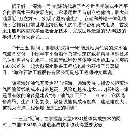
据了解，“深海一号”能源站代表了当今世界半潜式生产平
台的最高水平和发展方向，它采用世界首创立柱储油，最大储
油量近2万立方米，实现了凝析油生产、存储和外输一体化功
能；它拥有目前世界上跨度最大的半潜平台桁架式组块；首次
采用船坞内湿式半坐墩合龙技术，完成世界最重的5万吨级的
半潜式平台大合龙……
“‘十三五’期间，随着以‘深海一号’能源站为代表的深水油
气装备交付，中国半潜平台船体总装快速搭载和精度控制技术
已达到世界先进水平，海底管线铺设等多项深水施工技术突破
1500米难关，超大型深水装备工程总包能力获得了显著提
升。”海洋石油工程股份有限公司副总工程师钟文军说。
随着海洋油气开发逐渐向深海、远海发展，铺设长距离油
气回输管线的成本越来越高、风险也越来越大……解决这一难
题最有效的途径是建设“海上油气加工厂”——FPSO，它因造
价高昂、生产工艺复杂、设备设施集成程度高、建造难度大，
被视为海洋工程领域“皇冠上的明珠”。
“十三五”期间，在掌握超大型FPSO总体集成技术的同
时，中国FPSO单点建造集成技术也获得重要突破。