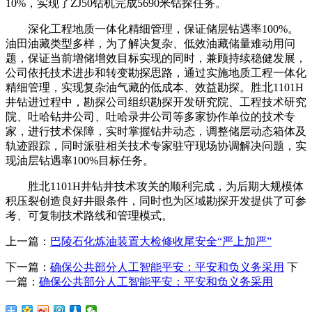
10%，实现了ZJ50钻机完成5690米钻探任务。
深化工程地质一体化精细管理，保证储层钻遇率100%。
油田油藏类型多样，为了解决复杂、低效油藏储量难动用问
题，保证当前增储增效目标实现的同时，兼顾持续稳健发展，
公司依托技术进步和转变勘探思路，通过实施地质工程一体化
精细管理，实现复杂油气藏的低成本、效益勘探。胜北1101H
井钻进过程中，勘探公司组织勘探开发研究院、工程技术研究
院、吐哈钻井公司、吐哈录井公司等多家协作单位的技术专
家，进行技术保障，实时掌握钻井动态，调整储层动态箱体及
轨迹跟踪，同时派驻相关技术专家驻守现场协调解决问题，实
现油层钻遇率100%目标任务。
胜北1101H井钻井技术攻关的顺利完成，为后期大规模体
积压裂创造良好井眼条件，同时也为区域勘探开发提供了可参
考、可复制技术路线和管理模式。
上一篇：
巴陵石化炼油装置大检修收尾安全“严上加严”
下一篇：
确保公共部分人工智能平安：平安和负义务采用
下
一篇：
确保公共部分人工智能平安：平安和负义务采用