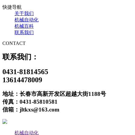
快捷导航
关于我们
机械自动化
机械百科
联系我们
CONTACT
联系我们：
0431-81814565
13614478009
地址：长春市高新开发区超越大街1188号
传真：0431-85810581
信箱：jltkxs@163.com
机械自动化