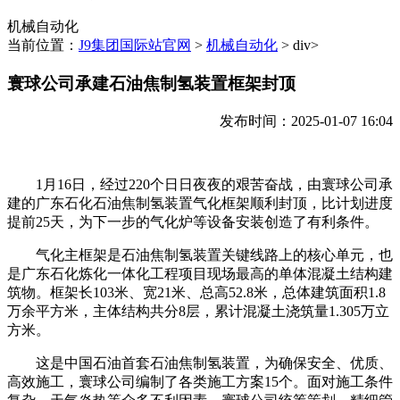
机械自动化
当前位置：
J9集团国际站官网
>
机械自动化
> div>
寰球公司承建石油焦制氢装置框架封顶
发布时间：2025-01-07 16:04
1月16日，经过220个日日夜夜的艰苦奋战，由寰球公司承
建的广东石化石油焦制氢装置气化框架顺利封顶，比计划进度
提前25天，为下一步的气化炉等设备安装创造了有利条件。
气化主框架是石油焦制氢装置关键线路上的核心单元，也
是广东石化炼化一体化工程项目现场最高的单体混凝土结构建
筑物。框架长103米、宽21米、总高52.8米，总体建筑面积1.8
万余平方米，主体结构共分8层，累计混凝土浇筑量1.305万立
方米。
这是中国石油首套石油焦制氢装置，为确保安全、优质、
高效施工，寰球公司编制了各类施工方案15个。面对施工条件