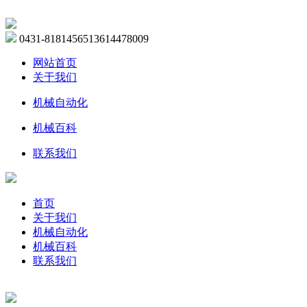
0431-81814565
13614478009
网站首页
关于我们
机械自动化
机械百科
联系我们
首页
关于我们
机械自动化
机械百科
联系我们